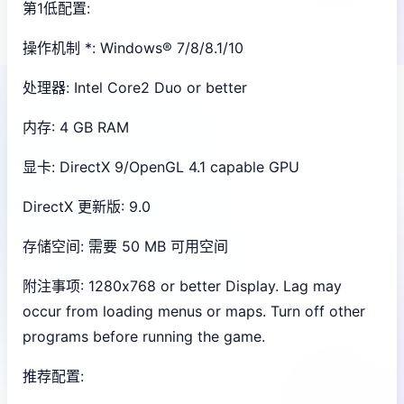
第1低配置:
操作机制 *: Windows® 7/8/8.1/10
处理器: Intel Core2 Duo or better
内存: 4 GB RAM
显卡: DirectX 9/OpenGL 4.1 capable GPU
DirectX 更新版: 9.0
存储空间: 需要 50 MB 可用空间
附注事项: 1280x768 or better Display. Lag may
occur from loading menus or maps. Turn off other
programs before running the game.
推荐配置: