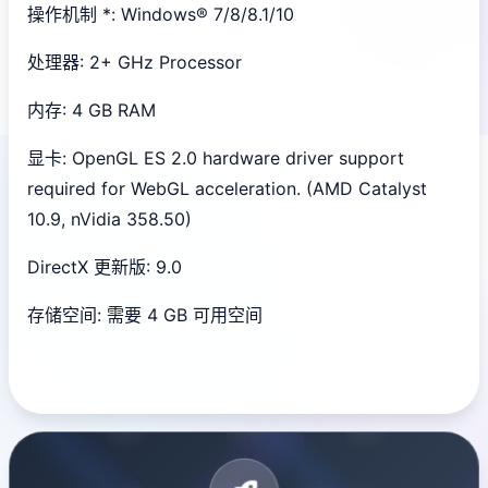
操作机制 *: Windows® 7/8/8.1/10
处理器: 2+ GHz Processor
内存: 4 GB RAM
显卡: OpenGL ES 2.0 hardware driver support
required for WebGL acceleration. (AMD Catalyst
10.9, nVidia 358.50)
DirectX 更新版: 9.0
存储空间: 需要 4 GB 可用空间