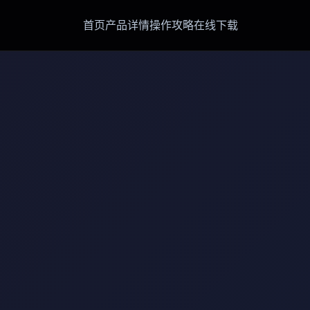
首页
产品详情
操作攻略
在线下载