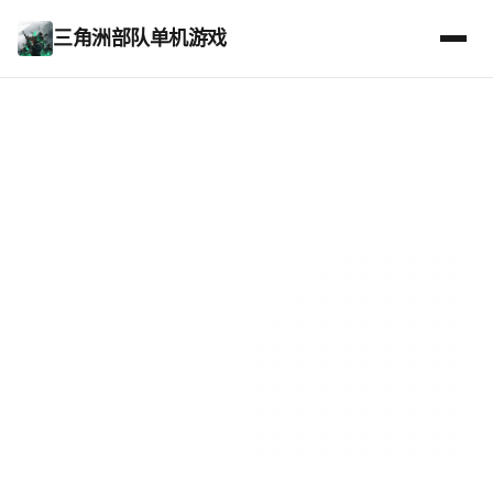
三角洲部队单机游戏