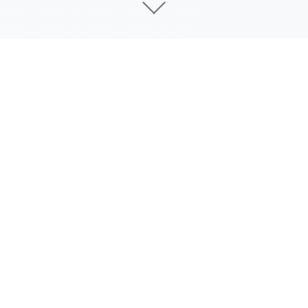
玩法说明
项目