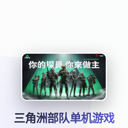
三角洲部队单机游戏