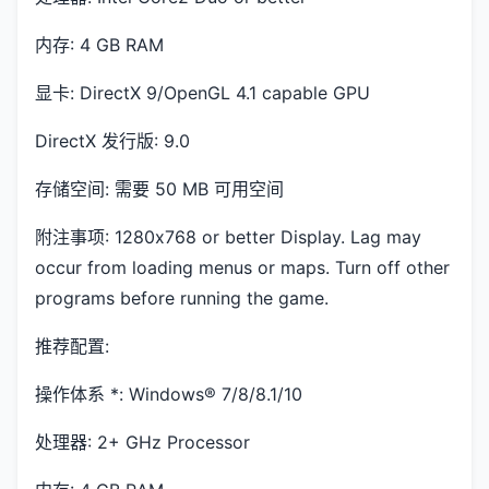
内存: 4 GB RAM
显卡: DirectX 9/OpenGL 4.1 capable GPU
DirectX 发行版: 9.0
存储空间: 需要 50 MB 可用空间
附注事项: 1280x768 or better Display. Lag may
occur from loading menus or maps. Turn off other
programs before running the game.
推荐配置:
操作体系 *: Windows® 7/8/8.1/10
处理器: 2+ GHz Processor