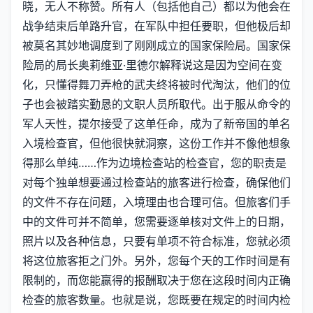
晓，无人不称赞。所有人（包括他自己）都以为他会在
战争结束后单路升官，在军队中担任要职，但他极后却
被莫名其妙地调度到了刚刚成立的国家保险局。国家保
险局的局长奥莉维亚·里德尔解释说这是因为空间在变
化，只懂得舞刀弄枪的武夫终将被时代淘汰，他们的位
子也会被踏实勤恳的文职人员所取代。出于服从命令的
军人天性，提尔接受了这单任命，成为了新帝国的单名
入境检查官，但他很快就洞察，这份工作并不像他想象
得那么单纯……作为边境检查站的检查官，您的职责是
对每个独单想要通过检查站的旅客进行检查，确保他们
的文件不存在问题，入境理由也合理可信。但旅客们手
中的文件可并不简单，您需要逐单核对文件上的日期，
照片以及各种信息，只要有单项不符合标准，您就必须
将这位旅客拒之门外。另外，您每个天的工作时间是有
限制的，而您能赢得的报酬取决于您在这段时间内正确
检查的旅客数量。也就是说，您既要在规定的时间内检