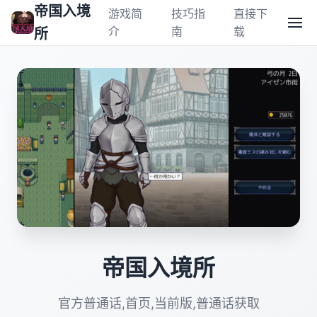
帝国入境
游戏简
技巧指
直接下
介
南
载
所
帝国入境所
官方普通话,首页,当前版,普通话获取