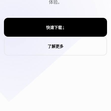
体验。
↓
快速下载
了解更多