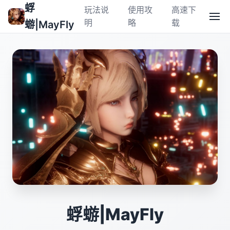
蜉
玩法说
使用攻
高速下
明
略
载
蝣|MayFly
蜉蝣|MayFly