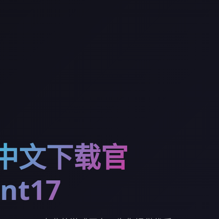
7中文下载官
nt17