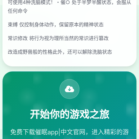
可使用4种洗脑模式！・催○ 处于半梦半醒状态，会服从
任何命令
束缚 仅控制身体动作，保留原本的精神状态
常识修改 将行为视为理所当然的常识进行篡改
改造成野兽般的性格此外，还可以解除洗脑状态
开始你的游戏之旅
免费下载催眠app|中文官网，进入精彩的游