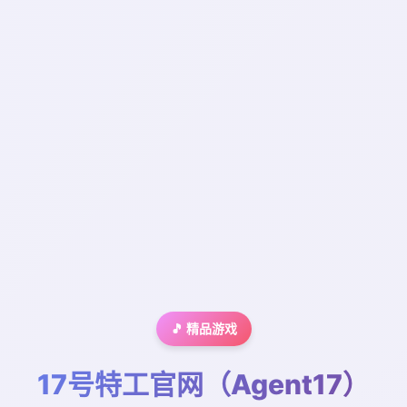
🎵 精品游戏
17号特工官网（Agent17）